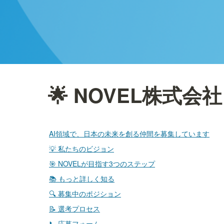
🌟 NOVEL株式会社
AI領域で、日本の未来を創る仲間を募集しています
💡 私たちのビジョン
🎯 NOVELが目指す3つのステップ
📚 もっと詳しく知る
🔍 募集中のポジション
📝 選考プロセス
📞 応募フォーム