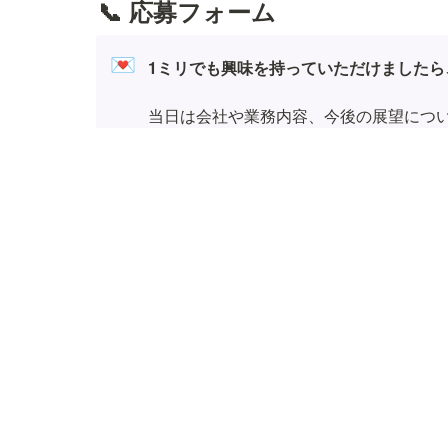
📞 応募フォーム
💌
1ミリでも興味を持っていただけました
当日は会社や業務内容、今後の展望につい
多くの方からのご応募お待ちしています
🔗 参考リンク
🌐 公式サイト
コーポレートサイト
SAKUBUNサイト
📄 サービス
AIコンサルティング