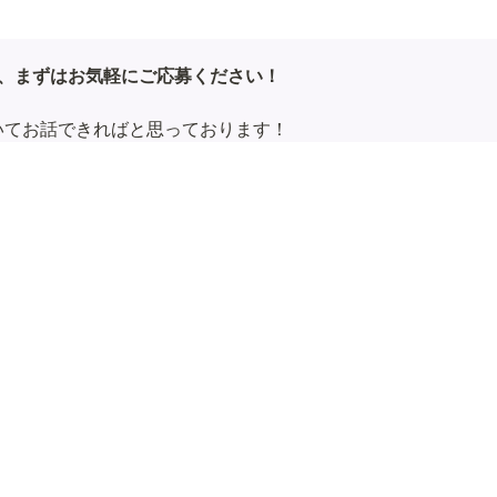
ら、まずはお気軽にご応募ください！
てお話できればと思っております！

！
📚 メディア・記事
出版書籍
代表note
Wantedly
🎤 インタビュー