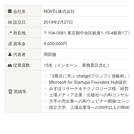
🏢 会社名
NOVEL株式会社
📅 設立日
2019年2月27日
📍 所在地
〒104-0061 東京都中央区銀座1-15-4銀座
💰 資本金
9,000,000円
👤 代表者
岡田徹
👥 従業員数
15名（インターン、業務委託含む）
・『2冊目に学ぶ chatgptプロンプト攻略術』書
・ Microsoft for Startups Founders Hub採択

・ みずほリサーチ＆テクノロジーズ様「経営参考
🏆 実績等
・ 上場メディア企業・出版社へのAIコンサルテ
・ 大手小売企業へのAIウェビナー開催/エンジニ
・ 国立大学、上場企業等への30件以上のWeb